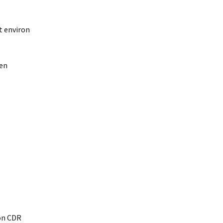
t environ
 en
son CDR