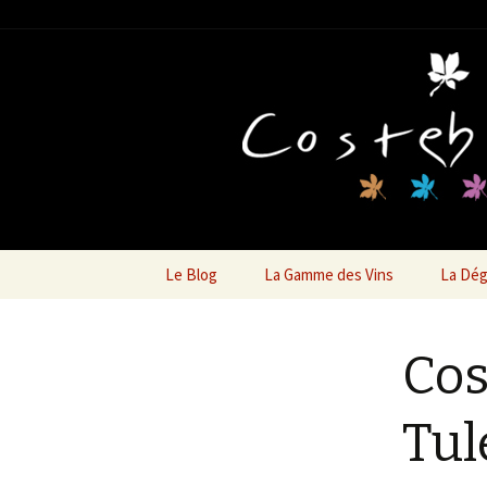
Cave Coste
Aller au contenu principal
Le Blog
La Gamme des Vins
La Dég
Cos
Tul