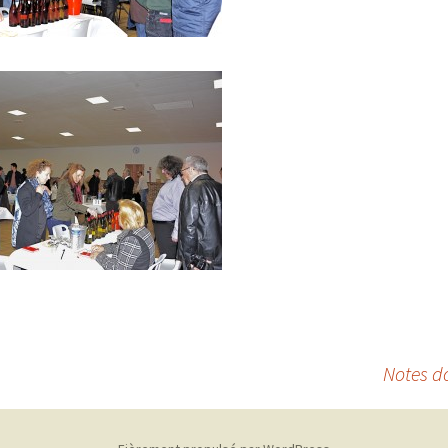
Notes do
cles