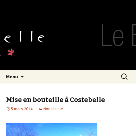
Cave Costebelle – Le Blog
Aller au contenu principal
Recher
Menu
pour :
Mise en bouteille à Costebelle
5 mars 2014
Non classé